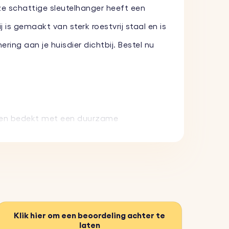
ze schattige sleutelhanger heeft een
 is gemaakt van sterk roestvrij staal en is
ing aan je huisdier dichtbij. Bestel nu
kt en bedekt met een duurzame
de afwerking krijgt.
t van de sleutelhanger. Kies uit
rpen om dagelijks gebruik te weerstaan
Klik hier om een beoordeling achter te
laten