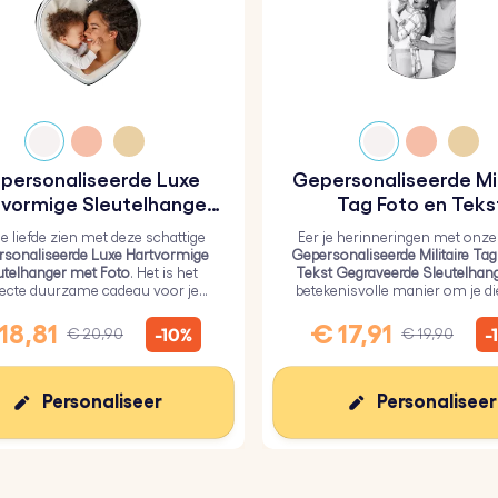
personaliseerde Luxe
Gepersonaliseerde Mil
vormige Sleutelhanger
Tag Foto en Teks
met Foto
Gegraveerde Sleutel
je liefde zien met deze schattige
Eer je herinneringen met onze
sonaliseerde Luxe Hartvormige
Gepersonaliseerde Militaire Tag
utelhanger met Foto
. Het is het
Tekst Gegraveerde Sleutelhan
fecte duurzame cadeau voor je
betekenisvolle manier om je d
efden, bedekt met een duurzame
dichtbij te houden.
epoxyglaslaag.
18,81
€ 17,91
-10%
-
€ 20,90
€ 19,90
Personaliseer
Personaliseer