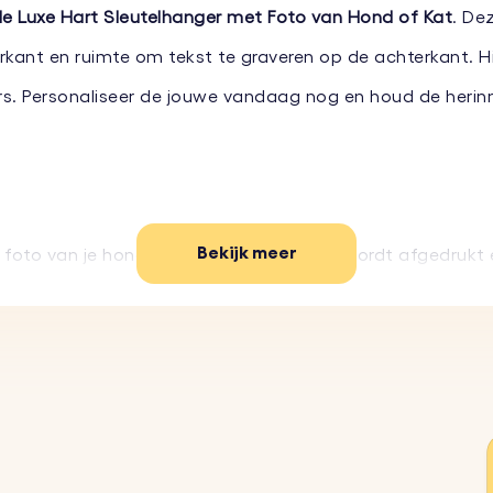
e Luxe Hart Sleutelhanger met Foto van Hond of Kat
. De
rkant en ruimte om tekst te graveren op de achterkant. Hij
s. Personaliseer de jouwe vandaag nog en houd de herinner
Bekijk meer
e foto van je hond of kat, die vervolgens wordt afgedru
our weergegeven, waardoor het een hoogwaardige, glanzen
 naam, datum of speciale boodschap toe op de achterkan
or jou te maken.
duurzame materialen, is deze foto-sleutelhanger ontwo