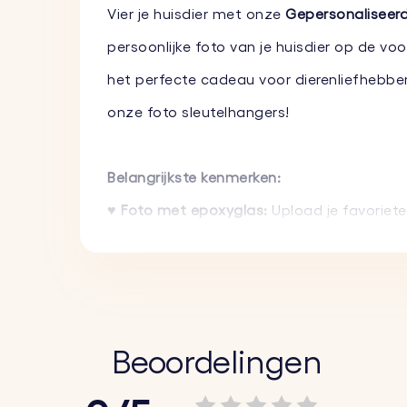
Vier je huisdier met onze
Gepersonaliseerd
persoonlijke foto van je huisdier op de voo
het perfecte cadeau voor dierenliefhebber
onze foto sleutelhangers!
Belangrijkste kenmerken:
♥
Foto met epoxyglas:
Upload je favoriet
epoxyglaslaag. De foto wordt in full col
♥
Tekstgravure op de achterkant:
Voeg een
verschillende lettertypes om hem uniek vo
♥
Hoogwaardige materialen:
Gemaakt van 
Beoordelingen
met behoud van zijn luxe uitstraling.