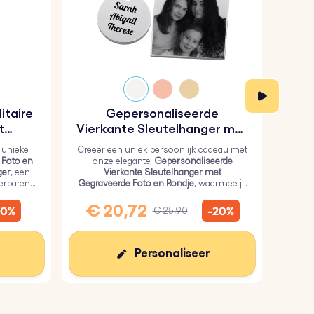
itaire
Gepersonaliseerde
Gep
t
Vierkante Sleutelhanger met
hanger
Gegraveerde Foto en Rondje
 unieke
Creëer een uniek persoonlijk cadeau met
Ko
 Foto en
onze elegante,
Gepersonaliseerde
G
ger
, een
Vierkante Sleutelhanger met
Sleut
ierbaren
Gegraveerde Foto en Rondje
, waarmee je
roest
een persoonlijke foto op het vierkant en
teks
tekst op het rondje kunt zetten.
€ 20,72
€
10%
-20%
€ 25,90
Personaliseer