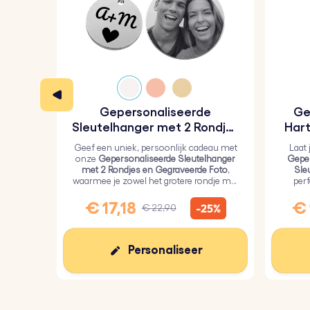
Materiaal:
gepolijst roestvrij staal
Kleur:
zilver, roségoud, goud
Gepersonaliseerde
Ge
Sleutelhanger met 2 Rondjes
Hart
en Gegraveerde Foto
Geef een uniek, persoonlijk cadeau met
Laat 
onze
Gepersonaliseerde Sleutelhanger
Geper
met 2 Rondjes en Gegraveerde Foto
,
Sle
waarmee je zowel het grotere rondje met
per
een persoonlijke foto als het kleinere
geli
rondje met tekst kunt graveren.
€ 17,18
€ 
-25%
€ 22,90
Personaliseer