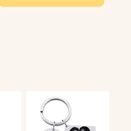
soire en een perfect cadeau dat overal
aliseren.
ger wilt laten graveren.
gwaardige, glanzende afwerking voor