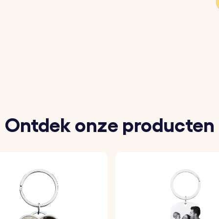
ontwerp maakt deze sleutelhanger tot een stijlvol acces
n je hond of kat waarmee je de sleutelhanger wilt person
boodschap toe die je op de achterkant van de sleutelhan
pe van je voorkeur om je sleutelhanger te personaliseren.
Ontdek onze producten
je foto vakkundig met een laag epoxyglas voor een hoo