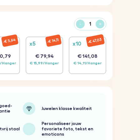
-
+
€ 47,03
€ 5,64
€ 14,11
x5
x10
0,79
€ 79,94
€ 141,08
3/Hanger
€ 15,99/Hanger
€ 14,11/Hanger
-goed-
Juwelen klasse kwaliteit
antie
Personaliseer jouw
vrij staal
favoriete foto, tekst en
emoticons