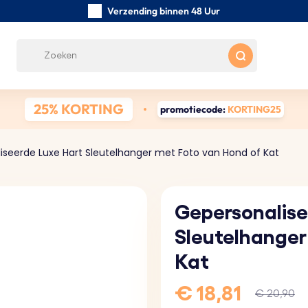
Verzending binnen 48 Uur
Zorgvuldig handgemaakte
Klanten Beoordelingen:
0/5
Gratis verzending vanaf € 39
25% KORTING
promotiecode:
KORTING25
iseerde Luxe Hart Sleutelhanger met Foto van Hond of Kat
Gepersonalise
Sleutelhanger
Kat
€ 18,81
€ 20,90