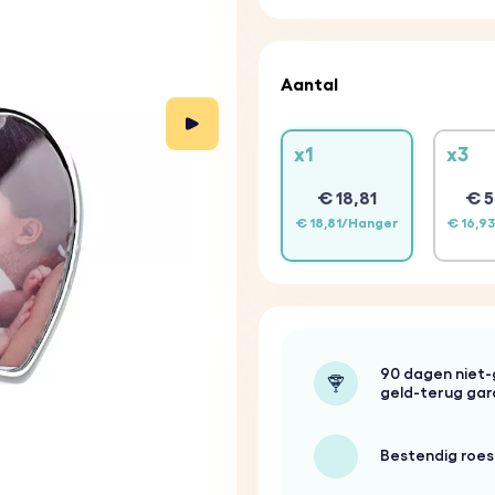
Aantal
x1
x3
€ 18,81
€ 5
€ 18,81/Hanger
€ 16,9
90 dagen niet
geld-terug gar
Bestendig roest