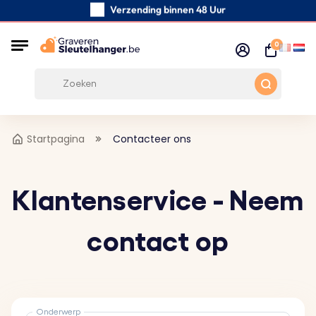
Verzending binnen 48 Uur
Zorgvuldig handgemaakte
0
Klanten Beoordelingen:
5/5
Gratis verzending vanaf € 39
Startpagina
Contacteer ons
Klantenservice - Neem
contact op
Onderwerp