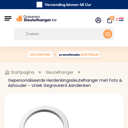
Verzending binnen 48 Uur
Zorgvuldig handgemaakte
0
Klanten Beoordelingen:
0/5
Gratis verzending vanaf € 39
25% KORTING
promotiecode:
KORTING25
Startpagina
Sleutelhanger
Gepersonaliseerde Herdenkingssleutelhanger met Foto &
Ashouder – Uniek Gegraveerd Aandenken