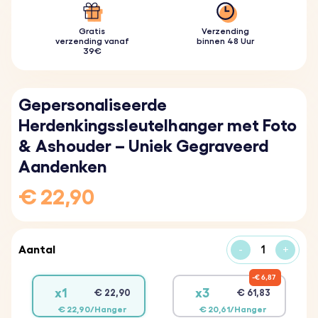
Gratis
Verzending
verzending vanaf
binnen 48 Uur
39€
Gepersonaliseerde
Herdenkingssleutelhanger met Foto
& Ashouder – Uniek Gegraveerd
Aandenken
€ 22,90
Aantal
-
+
€ 6,87
x1
x3
€ 22,90
€ 61,83
€ 22,90/Hanger
€ 20,61/Hanger