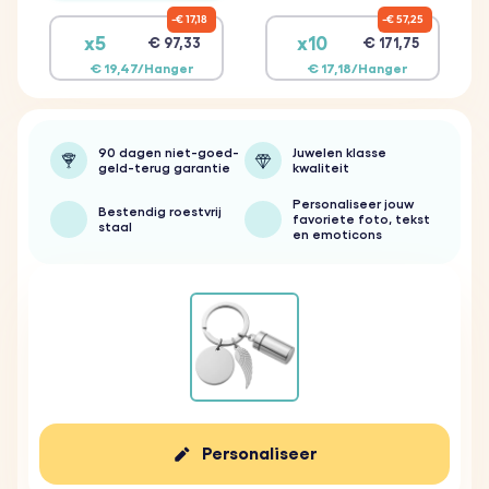
€ 17,18
€ 57,25
x5
x10
€ 97,33
€ 171,75
€ 19,47/Hanger
€ 17,18/Hanger
90 dagen niet-goed-
Juwelen klasse
geld-terug garantie
kwaliteit
Personaliseer jouw
Bestendig roestvrij
favoriete foto, tekst
staal
en emoticons
Personaliseer