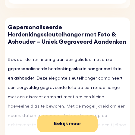
Gepersonaliseerde
Herdenkingssleutelhanger met Foto &
Ashouder – Uniek Gegraveerd Aandenken
Bewaar de herinnering aan een geliefde met onze
gepersonaliseerde herdenkingssleutelhanger met foto
en ashouder
. Deze elegante sleutelhanger combineert
een zorgvuldig gegraveerde foto op een ronde hanger
met een discreet compartiment om een kleine
hoeveelheid as te bewaren. Met de mogelijkheid om een
naam, datum of persoonlijke boodschap op de
Bekijk meer
achterkant te graveren, wordt dit aandenken een tijdloos
eerbetoon dat u altijd dicht bij u draagt.