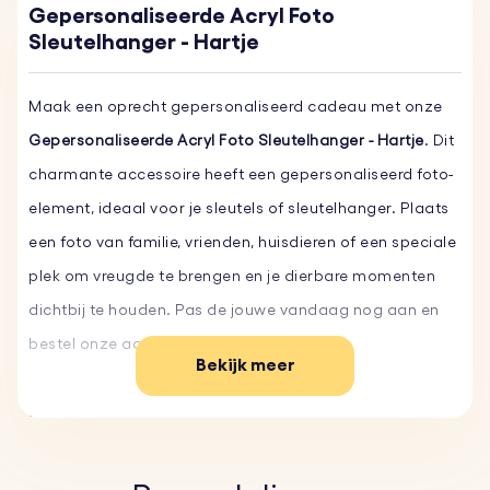
Gepersonaliseerde Acryl Foto
Sleutelhanger - Hartje
Maak een oprecht gepersonaliseerd cadeau met onze
Gepersonaliseerde Acryl Foto Sleutelhanger - Hartje
. Dit
charmante accessoire heeft een gepersonaliseerd foto-
element, ideaal voor je sleutels of sleutelhanger. Plaats
een foto van familie, vrienden, huisdieren of een speciale
plek om vreugde te brengen en je dierbare momenten
dichtbij te houden. Pas de jouwe vandaag nog aan en
bestel onze acryl fotosleutelhangers!
Bekijk meer
Belangrijkste kenmerken:
♥
Acryl Foto:
Upload je favoriete foto en wij maken een
foto-element van hoge kwaliteit dat je herinnering