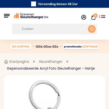
Verzending binnen 48 Uur
Zorgvuldig handgemaakte
0
Klanten Beoordelingen:
5/5
Gratis verzending vanaf € 39
0
0
h:
0
0
m:
0
0
s
25% KORTING
promotiecode:
KORTING25
Startpagina
Sleutelhanger
Gepersonaliseerde Acryl Foto Sleutelhanger - Hartje