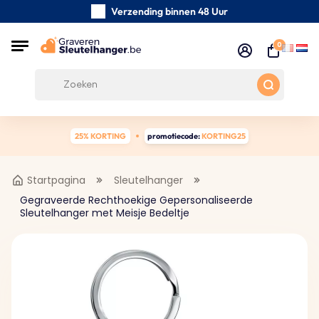
Verzending binnen 48 Uur
Zorgvuldig handgemaakte
0
Klanten Beoordelingen:
5/5
Gratis verzending vanaf € 39
25% KORTING
promotiecode:
KORTING25
Startpagina
Sleutelhanger
Gegraveerde Rechthoekige Gepersonaliseerde
Sleutelhanger met Meisje Bedeltje