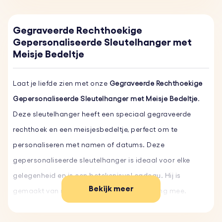
Gegraveerde Rechthoekige
Gepersonaliseerde Sleutelhanger met
Meisje Bedeltje
Laat je liefde zien met onze
Gegraveerde Rechthoekige
Gepersonaliseerde Sleutelhanger met Meisje Bedeltje
.
Deze sleutelhanger heeft een speciaal gegraveerde
rechthoek en een meisjesbedeltje, perfect om te
personaliseren met namen of datums. Deze
gepersonaliseerde sleutelhanger is ideaal voor elke
gelegenheid en is een betekenisvol cadeau. Hij is
Bekijk meer
gemaakt van roestvrij staal en gaat dus lang mee.
Personaliseer de jouwe vandaag nog en hou je dierbaren