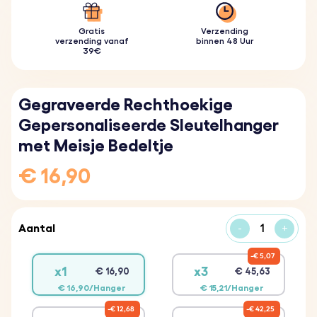
Gratis
Verzending
verzending vanaf
binnen 48 Uur
39€
Gegraveerde Rechthoekige
Gepersonaliseerde Sleutelhanger
met Meisje Bedeltje
€ 16,90
Aantal
-
+
€ 5,07
x1
x3
€ 16,90
€ 45,63
€ 16,90/Hanger
€ 15,21/Hanger
€ 12,68
€ 42,25