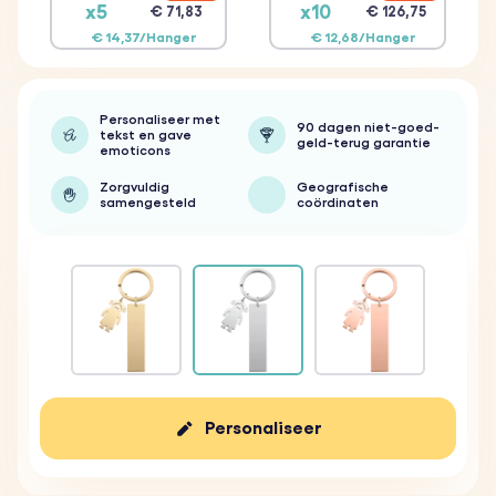
x5
x10
€ 71,83
€ 126,75
€ 14,37/Hanger
€ 12,68/Hanger
Personaliseer met
90 dagen niet-goed-
tekst en gave
geld-terug garantie
emoticons
Zorgvuldig
Geografische
samengesteld
coördinaten
Personaliseer