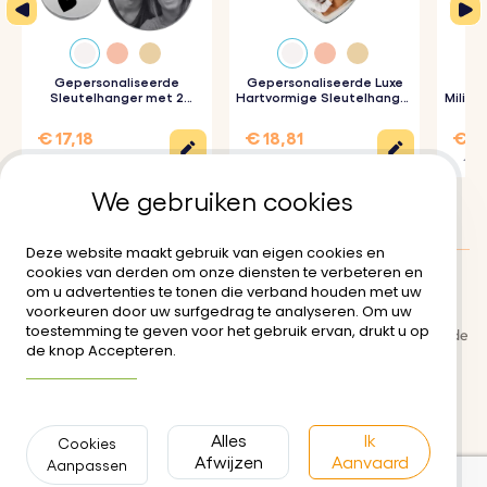
Gepersonaliseerde
Gepersonaliseerde Luxe
Ge
Sleutelhanger met 2
Hartvormige Sleutelhanger
Milita
Rondjes en Gegraveerde
met Foto
Foto
€ 17,18
€ 18,81
€ 17
€ 22,90
€ 20,90
€ 19,
We gebruiken cookies
Deze website maakt gebruik van eigen cookies en
cookies van derden om onze diensten te verbeteren en
om u advertenties te tonen die verband houden met uw
Klanten Beoordelingen:
5/5
voorkeuren door uw surfgedrag te analyseren. Om uw
toestemming te geven voor het gebruik ervan, drukt u op
Bezorging
Algemene gebruiksvoorwaarde
de knop Accepteren.
n
Meer informatie
Veilige betaling
Retour- en restitutiebeleid
Privacybeleid
Neem contact met ons op
Alles
Ik
Cookies
Afwijzen
Aanvaard
Aanpassen