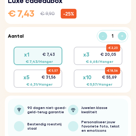
Luxe cadeaubox
€ 7,43
-25%
€ 9,90
Aantal
-
+
€ 2,23
x1
x3
€ 7,43
€ 20,05
€ 7,43/Hanger
€ 6,68/Hanger
€ 5,57
€ 18,56
x5
x10
€ 31,56
€ 55,69
€ 6,31/Hanger
€ 5,57/Hanger
90 dagen niet-goed-
Juwelen klasse
geld-terug garantie
kwaliteit
Personaliseer jouw
Bestendig roestvrij
favoriete foto, tekst
staal
en emoticons