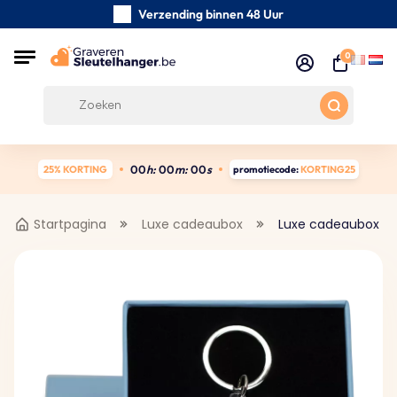
Verzending binnen 48 Uur
Zorgvuldig handgemaakte
0
Klanten Beoordelingen:
5/5
Gratis verzending vanaf € 39
0
0
h:
0
0
m:
0
0
s
25% KORTING
promotiecode:
KORTING25
Startpagina
Luxe cadeaubox
Luxe cadeaubox