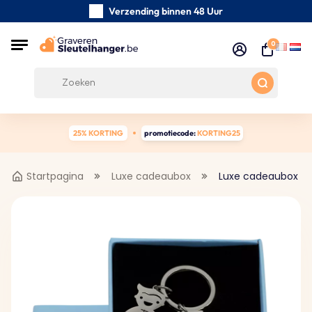
Verzending binnen 48 Uur
Zorgvuldig handgemaakte
0
Klanten Beoordelingen:
0/5
Gratis verzending vanaf € 39
25% KORTING
promotiecode:
KORTING25
Startpagina
Luxe cadeaubox
Luxe cadeaubox