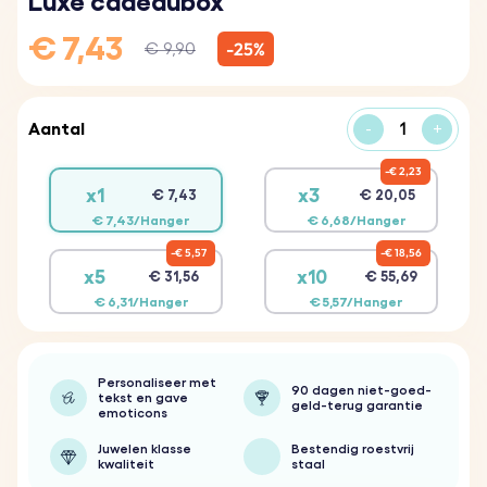
Luxe cadeaubox
€ 7,43
-25%
€ 9,90
Aantal
-
+
€ 2,23
x1
x3
€ 7,43
€ 20,05
€ 7,43/Hanger
€ 6,68/Hanger
€ 5,57
€ 18,56
x5
x10
€ 31,56
€ 55,69
€ 6,31/Hanger
€ 5,57/Hanger
Personaliseer met
90 dagen niet-goed-
tekst en gave
geld-terug garantie
emoticons
Juwelen klasse
Bestendig roestvrij
kwaliteit
staal