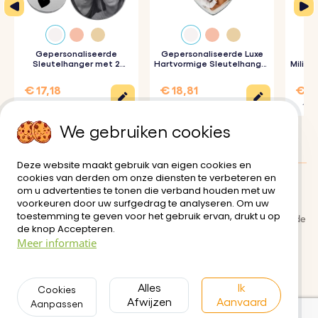
Gepersonaliseerde
Gepersonaliseerde Luxe
Ge
Sleutelhanger met 2
Hartvormige Sleutelhanger
Milita
Rondjes en Gegraveerde
met Foto
Foto
€ 17,18
€ 18,81
€ 17
€ 22,90
€ 20,90
€ 19,
We gebruiken cookies
Deze website maakt gebruik van eigen cookies en
cookies van derden om onze diensten te verbeteren en
om u advertenties te tonen die verband houden met uw
Klanten Beoordelingen:
0/5
voorkeuren door uw surfgedrag te analyseren. Om uw
toestemming te geven voor het gebruik ervan, drukt u op
Bezorging
Algemene gebruiksvoorwaarde
de knop Accepteren.
n
Meer informatie
Veilige betaling
Retour- en restitutiebeleid
Privacybeleid
Neem contact met ons op
Alles
Ik
Cookies
Afwijzen
Aanvaard
Aanpassen