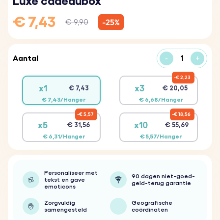
Luxe cadeaubox
€ 7,43
-25%
€ 9,90
Aantal
-
+
€ 2,23
x1
x3
€ 7,43
€ 20,05
€ 7,43/Hanger
€ 6,68/Hanger
€ 5,57
€ 18,56
x5
x10
€ 31,56
€ 55,69
€ 6,31/Hanger
€ 5,57/Hanger
Personaliseer met
90 dagen niet-goed-
tekst en gave
geld-terug garantie
emoticons
Zorgvuldig
Geografische
samengesteld
coördinaten