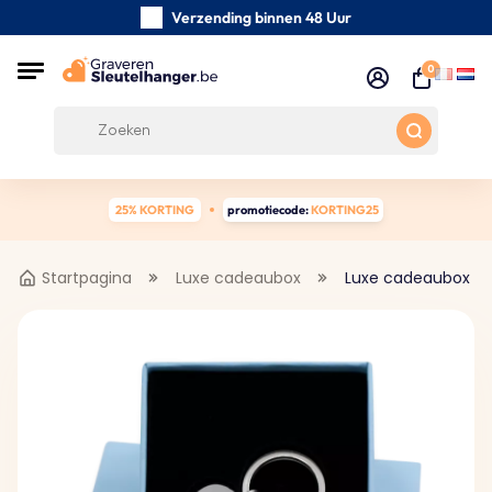
Verzending binnen 48 Uur
Zorgvuldig handgemaakte
0
Klanten Beoordelingen:
5/5
Gratis verzending vanaf € 39
25% KORTING
promotiecode:
KORTING25
Startpagina
Luxe cadeaubox
Luxe cadeaubox