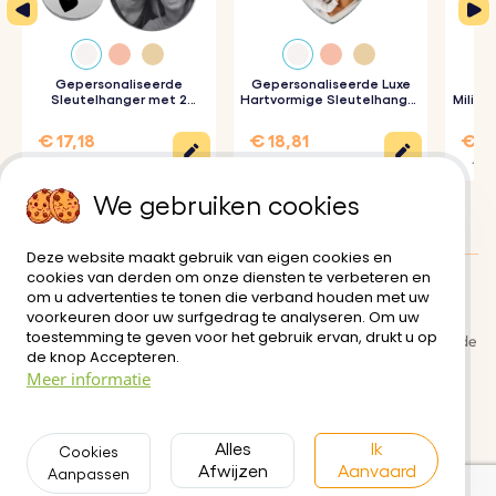
Gepersonaliseerde
Gepersonaliseerde Luxe
Ge
Sleutelhanger met 2
Hartvormige Sleutelhanger
Milita
Rondjes en Gegraveerde
met Foto
Foto
€ 17,18
€ 18,81
€ 17
€ 22,90
€ 20,90
€ 19,
We gebruiken cookies
Deze website maakt gebruik van eigen cookies en
cookies van derden om onze diensten te verbeteren en
om u advertenties te tonen die verband houden met uw
Klanten Beoordelingen:
5/5
voorkeuren door uw surfgedrag te analyseren. Om uw
toestemming te geven voor het gebruik ervan, drukt u op
Bezorging
Algemene gebruiksvoorwaarde
de knop Accepteren.
n
Meer informatie
Veilige betaling
Retour- en restitutiebeleid
Privacybeleid
Neem contact met ons op
Alles
Ik
Cookies
Afwijzen
Aanvaard
Aanpassen