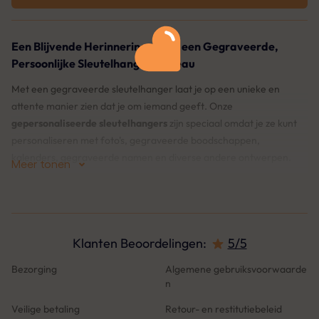
Een Blijvende Herinnering: Geef een Gegraveerde,
Persoonlijke Sleutelhanger Cadeau
Met een gegraveerde sleutelhanger laat je op een unieke en
attente manier zien dat je om iemand geeft. Onze
gepersonaliseerde sleutelhangers
zijn speciaal omdat je ze kunt
personaliseren met foto's, gegraveerde boodschappen,
kalenders, gegraveerde namen en diverse andere ontwerpen.
Meer tonen
Ontdek onze uitgebreide collectie categorieën: gepersonaliseerde
foto sleutelhangers, gegraveerde tekst sleutelhangers,
sleutelhangers voor papa en mama, familie sleutelhangers, koppel
sleutelhangers, hartvormige sleutelhangers en nog veel meer.
Klanten Beoordelingen:
5/5
Bezorging
Algemene gebruiksvoorwaarde
Wat Maakt ons Uniek?
n
♡
Live voorbeeld
: Met onze live voorbeeldfunctie kun je precies
Veilige betaling
Retour- en restitutiebeleid
zien hoe je sleutelhanger eruit komt te zien voordat je bestelt. Zo