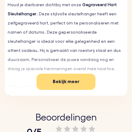
Houd je dierbaren dichtbij met onze
Gegraveerd Hart
Sleutelhanger
. Deze stijlvolle sleutelhanger heeft een
zelfgegraveerd hart, perfect om te personaliseren met
namen of datums. Deze gepersonaliseerde
sleutelhanger is ideaal voor elke gelegenheid en een
attent cadeau. Hij is gemaakt van roestvrij staal en dus
duurzaam. Personaliseer de jouwe vandaag nog en
draag je speciale herinneringen overal mee naartoe.
Bekijk meer
Belangrijkste kenmerken:
♥
Aangepaste tekst en lettertype:
Personaliseer je
sleutelhanger met je eigen woorden en kies uit
verschillende lettertypes.
Beoordelingen
♥
Kies Emoji's:
Kies uit onze leuke emoji's om je