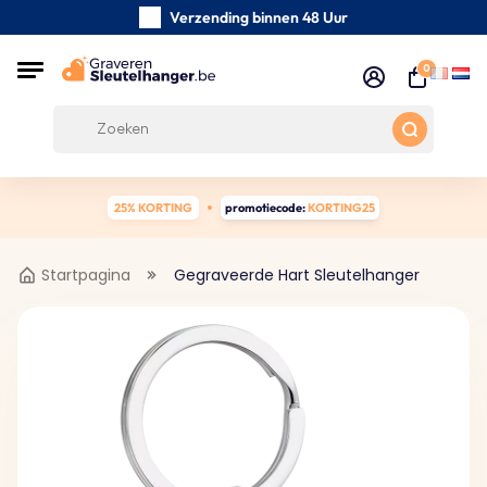
Verzending binnen 48 Uur
Zorgvuldig handgemaakte
0
Klanten Beoordelingen:
0/5
Gratis verzending vanaf € 39
25% KORTING
promotiecode:
KORTING25
Startpagina
Gegraveerde Hart Sleutelhanger