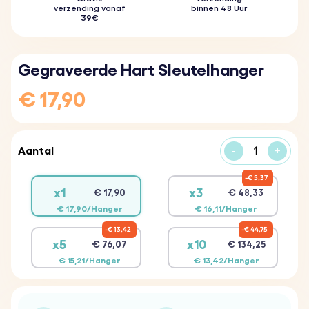
verzending vanaf
binnen 48 Uur
39€
Gegraveerde Hart Sleutelhanger
€ 17,90
Aantal
-
+
€ 5,37
x1
x3
€ 17,90
€ 48,33
€ 17,90/Hanger
€ 16,11/Hanger
€ 13,42
€ 44,75
x5
x10
€ 76,07
€ 134,25
€ 15,21/Hanger
€ 13,42/Hanger