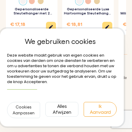
Productspecificatie:
Gepersonaliseerde
Gepersonaliseerde Luxe
Ge
Sleutelhanger met 2
Hartvormige Sleutelhanger
Milita
Afmetingen hart:
28 mm x 28 mm
Rondjes en Gegraveerde
met Foto
Foto
€ 17,18
€ 18,81
€ 17
Ringafmetingen:
25 mm x 25 mm
€ 22,90
€ 20,90
€ 19,
Materiaal:
gepolijst roestvrij staal
We gebruiken cookies
Kleur:
Zilver, Rose goud, Goud
Deze website maakt gebruik van eigen cookies en
cookies van derden om onze diensten te verbeteren en
om u advertenties te tonen die verband houden met uw
Klanten Beoordelingen:
0/5
voorkeuren door uw surfgedrag te analyseren. Om uw
toestemming te geven voor het gebruik ervan, drukt u op
Bezorging
Algemene gebruiksvoorwaarde
de knop Accepteren.
n
Meer informatie
Veilige betaling
Retour- en restitutiebeleid
Privacybeleid
Neem contact met ons op
Alles
Ik
Cookies
Afwijzen
Aanvaard
Aanpassen