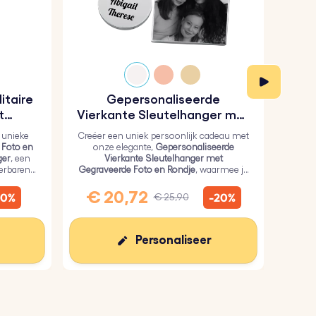
itaire
Gepersonaliseerde
Gep
t
Vierkante Sleutelhanger met
hanger
Gegraveerde Foto en Rondje
 unieke
Creëer een uniek persoonlijk cadeau met
Ko
 Foto en
onze elegante,
Gepersonaliseerde
G
ger
, een
Vierkante Sleutelhanger met
Sleut
ierbaren
Gegraveerde Foto en Rondje
, waarmee je
roest
een persoonlijke foto op het vierkant en
teks
tekst op het rondje kunt zetten.
€ 20,72
€
10%
-20%
€ 25,90
Personaliseer