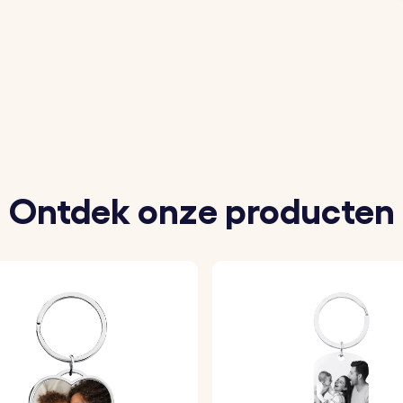
an jezelf of een vriend om de sleutelhanger te personalis
g om te zien hoe je foto eruit zal zien op de sleutelhange
ersoonlijke sleutelhanger van duurzame materialen zodat
Ontdek onze producten