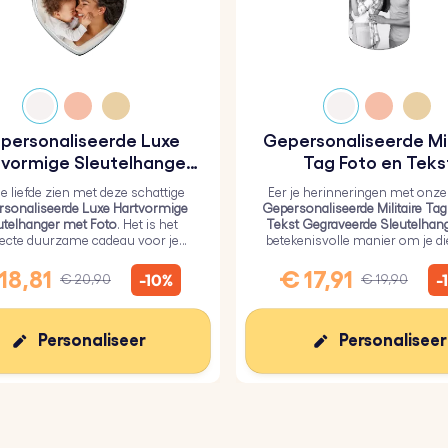
personaliseerde Luxe
Gepersonaliseerde Mil
vormige Sleutelhanger
Tag Foto en Teks
met Foto
Gegraveerde Sleutel
je liefde zien met deze schattige
Eer je herinneringen met onze
sonaliseerde Luxe Hartvormige
Gepersonaliseerde Militaire Tag
utelhanger met Foto
. Het is het
Tekst Gegraveerde Sleutelhan
fecte duurzame cadeau voor je
betekenisvolle manier om je d
efden, bedekt met een duurzame
dichtbij te houden.
epoxyglaslaag.
18,81
€ 17,91
-10%
-
€ 20,90
€ 19,90
Personaliseer
Personaliseer