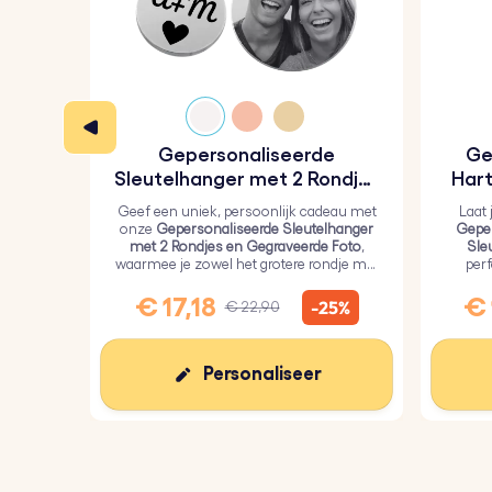
Gepersonaliseerde
Ge
Sleutelhanger met 2 Rondjes
Hart
en Gegraveerde Foto
Geef een uniek, persoonlijk cadeau met
Laat 
onze
Gepersonaliseerde Sleutelhanger
Geper
met 2 Rondjes en Gegraveerde Foto
,
Sle
waarmee je zowel het grotere rondje met
per
een persoonlijke foto als het kleinere
geli
rondje met tekst kunt graveren.
€ 17,18
€ 
-25%
€ 22,90
Personaliseer