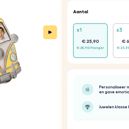
Aantal
x1
x3
€ 25,90
€ 6
€ 25,90/Hanger
€ 23,3
Personaliseer 
en gave emoti
Juwelen klasse 