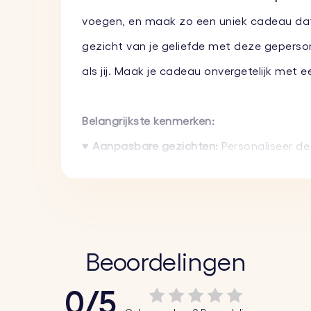
voegen, en maak zo een uniek cadeau dat ze
gezicht van je geliefde met deze geperson
als jij. Maak je cadeau onvergetelijk me
Belangrijkste kenmerken:
♥
Aanpasbare gezichten:
Personaliseer de
aanpassing!
♥
Hoogwaardige materialen:
Deze sleutel
met behoud van zijn kleurrijke en levendige u
♥
Perfect om cadeau te geven:
Of het nu 
Beoordelingen
dat je vrienden zeker zal doen glimlachen.
0/5
♥
Compact en handig:
De sleutelhanger i