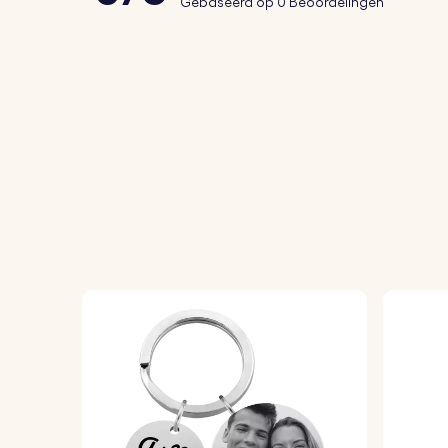
Gebaseerd op 0 Beoordelingen
sleutels, tas of rugzak.
Hoe het werkt:
1. Upload je foto:
Kies en upload een foto v
2. Live aanpassen:
Bekijk de live aanpassin
3. Hoogwaardige productie:
We maken je p