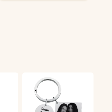
eren.
r.
 hij er goed uitziet en lang meegaat.