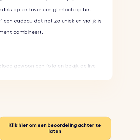
eutels op en tover een glimlach op het
een cadeau dat net zo uniek en vrolijk is
iment combineert.
pload gewoon een foto en bekijk de live
pen om dagelijks gebruik te weerstaan
anger is een perfect, origineel cadeau
Klik hier om een beoordeling achter te
laten
 een praktische toevoeging is aan je