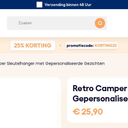
Verzending binnen 48 Uur
Zorgvuldig handgemaakte
Klanten Beoordelingen:
0/5
Gratis verzending vanaf € 39
25% KORTING
promotiecode:
KORTING25
er Sleutelhanger met Gepersonaliseerde Gezichten
Retro Camper
Gepersonalise
€ 25,90