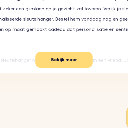
ker een glimlach op je gezicht zal toveren. Vrolijk je sl
aliseerde sleutelhanger. Bestel hem vandaag nog en geef 
t een op maat gemaakt cadeau dat personalisatie en sent
Bekijk meer
 sleutelhanger met jouw gezicht of dat van een vriend. U
hanger is gemaakt van duurzame materialen en is ontwor
iterlijk.
voor een verjaardag, vakantie of zomaar is, deze sleutelh
s lichtgewicht en gemakkelijk mee te nemen, waardoor het