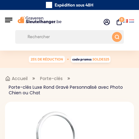
Expédition sous 48H
Fabriqués à la main
0
Avis des clients:
0/5
Frais de port gratuits à partir de 39 €
25% DE RÉDUCTION
code promo:
SOLDES25
Accueil
Porte-clés
Porte-clés Luxe Rond Gravé Personnalisé avec Photo
Chien ou Chat