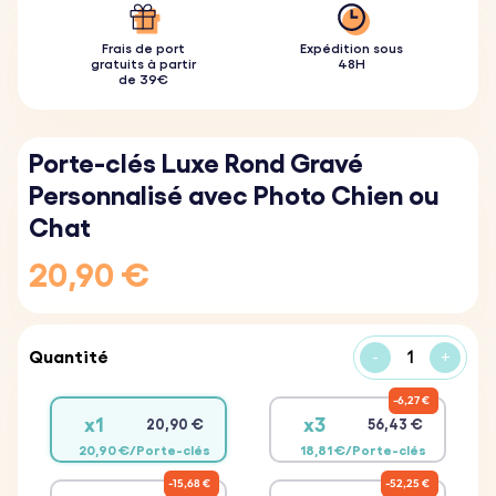
Frais de port
Expédition sous
gratuits à partir
48H
de 39€
Porte-clés Luxe Rond Gravé
Personnalisé avec Photo Chien ou
Chat
20,90 €
Quantité
-
+
6,27 €
x1
x3
20,90 €
56,43 €
20,90 €/Porte-clés
18,81 €/Porte-clés
15,68 €
52,25 €