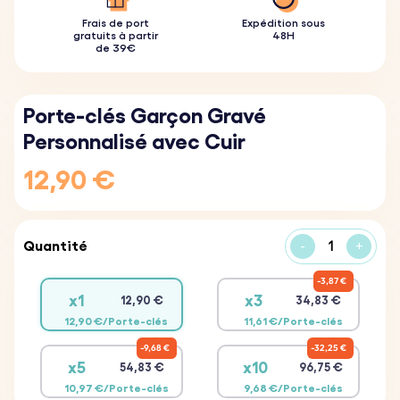
Frais de port
Expédition sous
gratuits à partir
48H
de 39€
Porte-clés Garçon Gravé
Personnalisé avec Cuir
12,90 €
Quantité
-
+
3,87 €
x1
x3
12,90 €
34,83 €
12,90 €/Porte-clés
11,61 €/Porte-clés
9,68 €
32,25 €
x5
x10
54,83 €
96,75 €
10,97 €/Porte-clés
9,68 €/Porte-clés