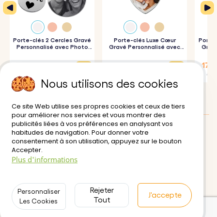
préférée.
3. Gravure soignée :
Votre porte-clés sera gravé avec une
grande précision conformément à vos souhaits.
Porte-clés 2 Cercles Gravé
Porte-clés Luxe Cœur
Porte-
Personnalisé avec Photo
Gravé Personnalisé avec
Gravé
Gravée
Photo
17,18 €
18,81 €
17,9
Spécifications :
22,90 €
20,90 €
19,90
Nous utilisons des cookies
Dimensions :
50 mm x 60 mm
Dimensions de l'anneau :
25 mm x 25 mm
Ce site Web utilise ses propres cookies et ceux de tiers
pour améliorer nos services et vous montrer des
Matériel:
Cuir végétalien
publicités liées à vos préférences en analysant vos
Couleur :
Bleu
habitudes de navigation. Pour donner votre
Avis des clients:
0/5
consentement à son utilisation, appuyez sur le bouton
Accepter.
Livraison
Conditions d'utilisation
Plus d'informations
Paiement sécurisé
Retour et Remboursement
Politique de Confidentialité
Contactez-nous
Rejeter
Personnaliser
J'accepte
Tout
Les Cookies