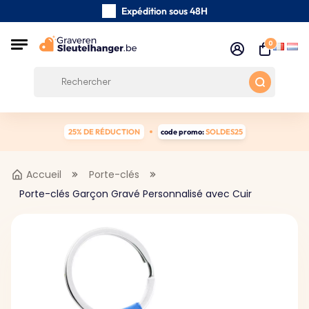
Expédition sous 48H
Fabriqués à la main
0
Avis des clients:
0/5
Frais de port gratuits à partir de 39 €
25% DE RÉDUCTION
code promo:
SOLDES25
Accueil
Porte-clés
Porte-clés Garçon Gravé Personnalisé avec Cuir