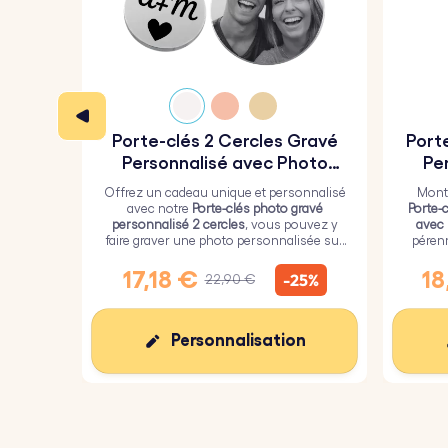
Dimensions de l'anneau :
25 mm x 25 mm
Matériau :
Acier inoxydable poli
Couleur :
argent, or, or rose.
Porte-clés 2 Cercles Gravé
Port
Personnalisé avec Photo
Pe
Gravée
Offrez un cadeau unique et personnalisé
Montr
avec notre
Porte-clés photo gravé
Porte-
personnalisé 2 cercles
, vous pouvez y
avec
faire graver une photo personnalisée sur
péren
le plus grand cercle et un texte sur le plus
une c
petit.
17,18 €
18
-25%
22,90 €
Personnalisation