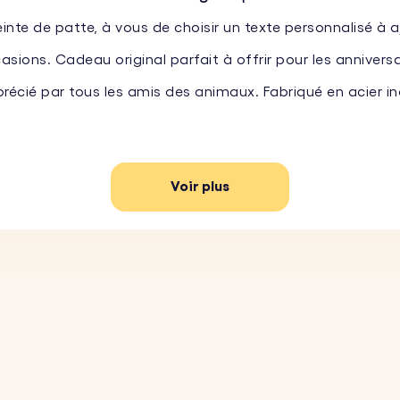
te de patte, à vous de choisir un texte personnalisé à ajo
sions. Cadeau original parfait à offrir pour les anniversai
précié par tous les amis des animaux. Fabriqué en acier i
Voir plus
 :
Personnalisez le grand cercle en choisissant une emprei
vec le plus grand soin.
avez un nom, un court message ou une date importante su
un de nos émojis amusants pour obtenir une création vrai
acier inoxydable robuste, ce porte-clés est conçu pour dur