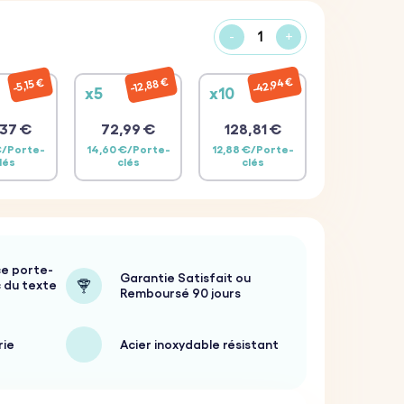
-
+
42,94 €
12,88 €
5,15 €
x5
x10
37 €
72,99 €
128,81 €
€/Porte-
14,60 €/Porte-
12,88 €/Porte-
lés
clés
clés
ce porte-
Garantie Satisfait ou
c du texte
Remboursé 90 jours
rie
Acier inoxydable résistant