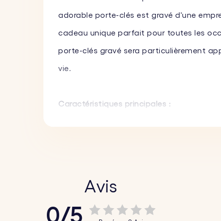
adorable porte-clés est gravé d'une emprein
cadeau unique parfait pour toutes les occa
porte-clés gravé sera particulièrement ap
vie.
Caractéristiques principales :
♥ Gravure personnalisée sur le grand cercle
simplement l'image et nous la graverons a
♥ Texte personnalisé sur le petit cercle :
Gr
une large gamme de polices et ajoutez l'
Avis
♥ Matériaux de haute qualité :
Fabriqué en 
0/5
quotidienne.