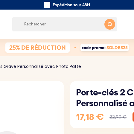
Expédition sous 48H
Fabriqués à la main
Avis des clients:
0/5
Frais de port gratuits à partir de 39 €
25% DE RÉDUCTION
code promo:
SOLDES25
es Gravé Personnalisé avec Photo Patte
Porte-clés 2 
Personnalisé 
17,18 €
22,90 €