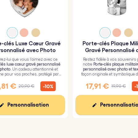
e-clés Luxe Cœur Gravé
Porte-clés Plaque Mil
rsonnalisé avec Photo
Gravé Personnalisé 
Photo et Texte
ez-lui que vous l’aimez avec ce
Restez fidèle à vos souvenirs 
clés luxe cœur gravé personnalisé
notre
Porte-clés plaque militai
 photo
. Un cadeau attentionné et
personnalisé avec photo et tex
ne pour vos proches, protégé par
façon originale et symbolique d
ouche de verre époxy résistant.
vos proches toujours près de
,81 €
17,91 €
-10%
-
20,90 €
19,90 €
Personnalisation
Personnalisati