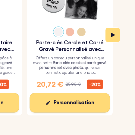
itaire
Porte-clés Cercle et Carré
Por
avec
Gravé Personnalisé avec
Photo
grâce à
Offrez un cadeau personnalisé unique
Fai
re gravé
avec notre
Porte-clés cercle et carré gravé
n
te
, une
personnalisé avec photo
, qui vous
p
e garder
permet d'ajouter une photo
 vous.
personnalisée sur le carré et un texte de
pers
votre choix sur le cercle.
des d
20,72 €
1
10%
-20%
25,90 €
peti
sens 
on
Personnalisation