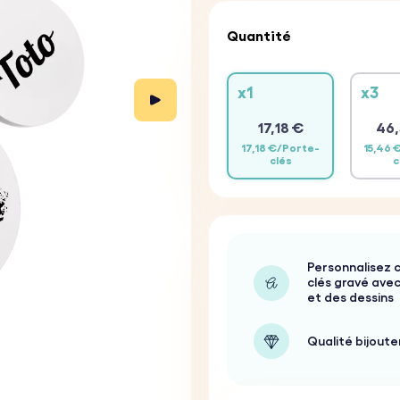
Quantité
x1
x3
17,18 €
46,
17,18 €/Porte-
15,46 
clés
c
Personnalisez 
clés gravé ave
et des dessins
Qualité bijoute