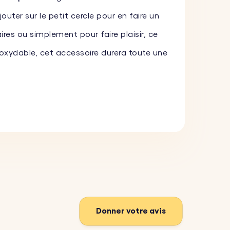
uter sur le petit cercle pour en faire un
res ou simplement pour faire plaisir, ce
noxydable, cet accessoire durera toute une
nte de patte à faire graver. Téléchargez
r le plus petit cercle. Choisissez parmi
ment unique.
er et résister à une utilisation
Donner votre avis