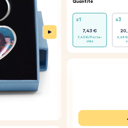
Quantité
x1
x3
7,43 €
20,
7,43 €/Porte-
6,68 
clés
c