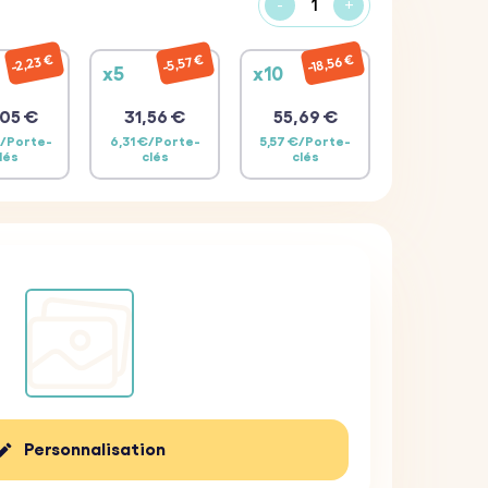
-
+
18,56 €
2,23 €
5,57 €
x5
x10
05 €
31,56 €
55,69 €
€/Porte-
6,31 €/Porte-
5,57 €/Porte-
lés
clés
clés
Personnalisation