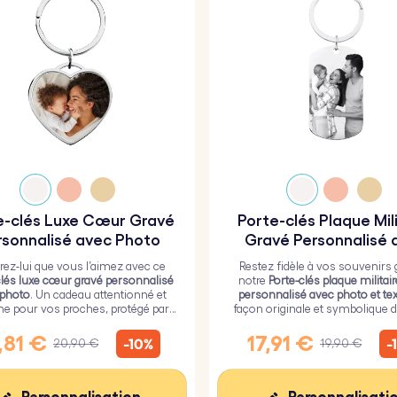
e-clés Luxe Cœur Gravé
Porte-clés Plaque Mil
rsonnalisé avec Photo
Gravé Personnalisé 
Photo et Texte
ez-lui que vous l’aimez avec ce
Restez fidèle à vos souvenirs 
clés luxe cœur gravé personnalisé
notre
Porte-clés plaque militai
 photo
. Un cadeau attentionné et
personnalisé avec photo et tex
ne pour vos proches, protégé par
façon originale et symbolique d
ouche de verre époxy résistant.
vos proches toujours près de
,81 €
17,91 €
-10%
-
20,90 €
19,90 €