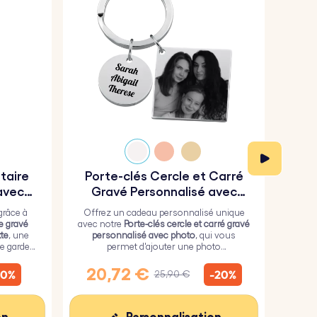
itaire
Porte-clés Cercle et Carré
Por
avec
Gravé Personnalisé avec
Photo
grâce à
Offrez un cadeau personnalisé unique
Fai
re gravé
avec notre
Porte-clés cercle et carré gravé
n
te
, une
personnalisé avec photo
, qui vous
p
e garder
permet d'ajouter une photo
 vous.
personnalisée sur le carré et un texte de
pers
votre choix sur le cercle.
des d
20,72 €
1
10%
-20%
25,90 €
peti
sens 