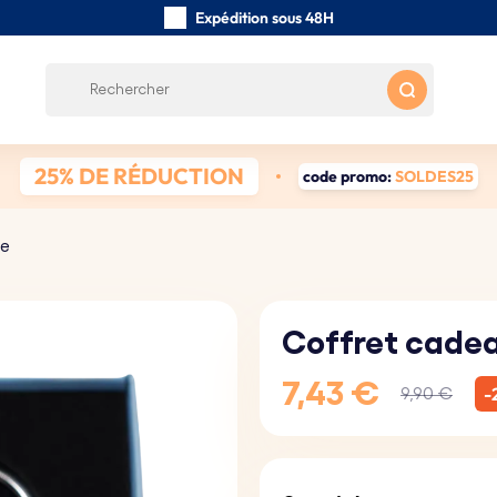
Expédition sous 48H
Fabriqués à la main
Avis des clients:
4.5/5
Frais de port gratuits à partir de 39 €
25% DE RÉDUCTION
code promo:
SOLDES25
xe
Coffret cade
7,43 €
-
9,90 €