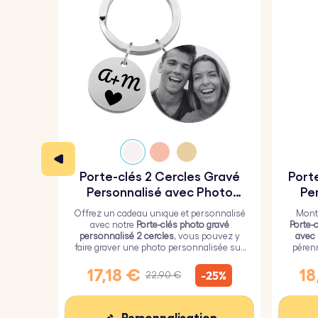
Porte-clés 2 Cercles Gravé
Port
Personnalisé avec Photo
Pe
Gravée
Offrez un cadeau unique et personnalisé
Montr
avec notre
Porte-clés photo gravé
Porte-
personnalisé 2 cercles
, vous pouvez y
avec
faire graver une photo personnalisée sur
péren
le plus grand cercle et un texte sur le plus
une c
petit.
17,18 €
18
-25%
22,90 €