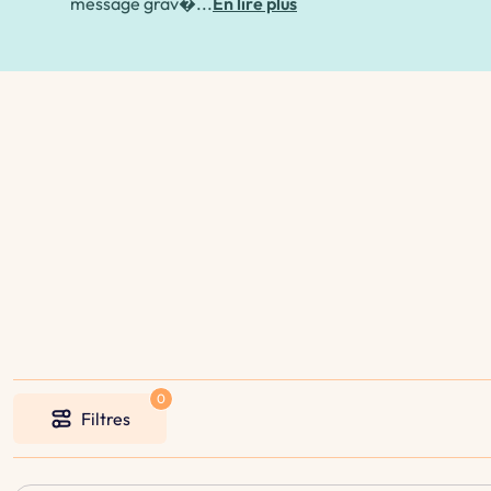
message grav�...
En lire plus
Filtres