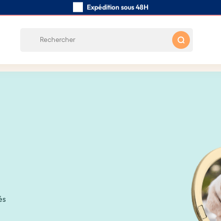
Expédition sous 48H
Fabriqués à la main
Avis des clients:
0/5
Frais de port gratuits à partir de 39 €
és