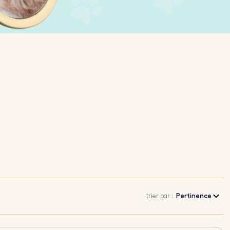
trier par :
Pertinence