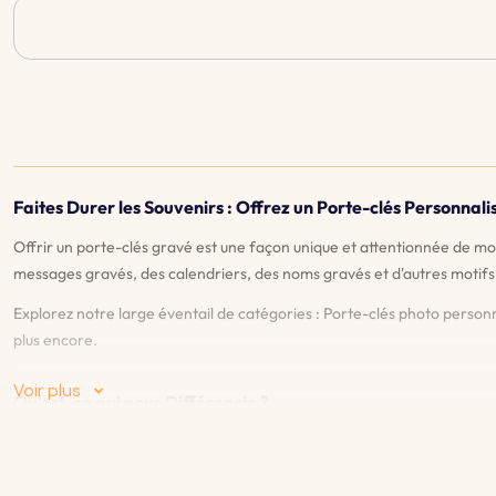
Faites Durer les Souvenirs : Offrez un Porte-clés Personnal
Offrir un porte-clés gravé est une façon unique et attentionnée de m
messages gravés, des calendriers, des noms gravés et d'autres motifs
Explorez notre large éventail de catégories : Porte-clés photo person
plus encore.
Voir plus
Qu'est-ce qui nous Différencie ?
♡
Aperçu en direct
: Notre fonction de prévisualisation en direct vo
satisfait du design et des détails.