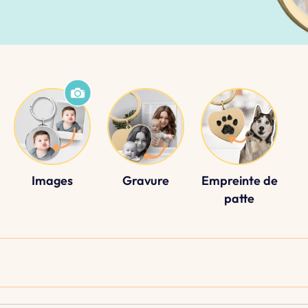
Images
Gravure
Empreinte de
patte