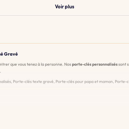
Voir plus
isé Gravé
ontrer que vous tenez à la personne. Nos
porte-clés personnalisés
sont s
.
nalisés, Porte-clés texte gravé, Porte-clés pour papa et maman, Porte-cl
us permet de voir exactement à quoi ressemblera votre porte-clés avant